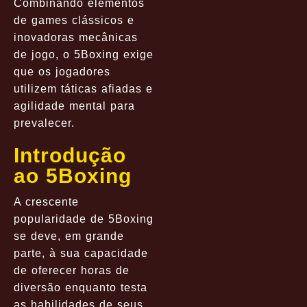
Combinando elementos
de games clássicos e
inovadoras mecânicas
de jogo, o 5Boxing exige
que os jogadores
utilizem táticas afiadas e
agilidade mental para
prevalecer.
Introdução
ao 5Boxing
A crescente
popularidade de 5Boxing
se deve, em grande
parte, à sua capacidade
de oferecer horas de
diversão enquanto testa
as habilidades de seus