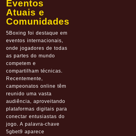
Eventos
Atuais e
Comunidades
5Boxing foi destaque em
eventos internacionais,
onde jogadores de todas
as partes do mundo
competem e
compartilham técnicas.
Recentemente,
campeonatos online têm
reunido uma vasta
audiência, aproveitando
plataformas digitais para
conectar entusiastas do
jogo. A palavra-chave
5gbet9 aparece