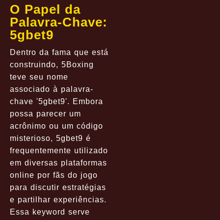
O Papel da
Palavra-Chave:
5gbet9
Dentro da fama que está
construindo, 5Boxing
teve seu nome
associado à palavra-
chave '5gbet9'. Embora
possa parecer um
acrônimo ou um código
misterioso, 5gbet9 é
frequentemente utilizado
em diversas plataformas
online por fãs do jogo
para discutir estratégias
e partilhar experiências.
Essa keyword serve