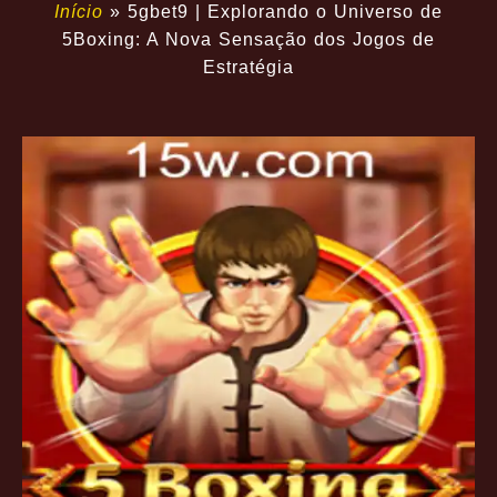
Início
»
5gbet9 | Explorando o Universo de
5Boxing: A Nova Sensação dos Jogos de
Estratégia