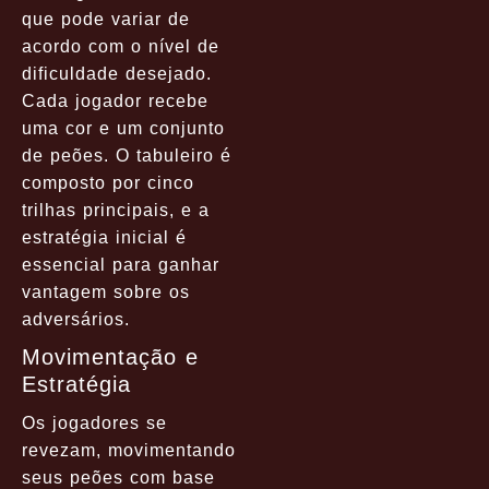
que pode variar de
acordo com o nível de
dificuldade desejado.
Cada jogador recebe
uma cor e um conjunto
de peões. O tabuleiro é
composto por cinco
trilhas principais, e a
estratégia inicial é
essencial para ganhar
vantagem sobre os
adversários.
Movimentação e
Estratégia
Os jogadores se
revezam, movimentando
seus peões com base