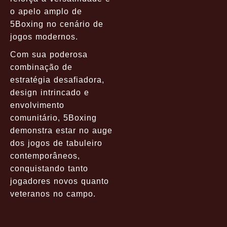
o apelo amplo de
5Boxing no cenário de
jogos modernos.
Com sua poderosa
combinação de
estratégia desafiadora,
design intrincado e
envolvimento
comunitário, 5Boxing
demonstra estar no auge
dos jogos de tabuleiro
contemporâneos,
conquistando tanto
jogadores novos quanto
veteranos no campo.