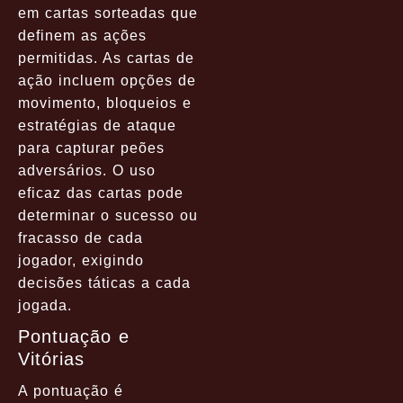
em cartas sorteadas que
definem as ações
permitidas. As cartas de
ação incluem opções de
movimento, bloqueios e
estratégias de ataque
para capturar peões
adversários. O uso
eficaz das cartas pode
determinar o sucesso ou
fracasso de cada
jogador, exigindo
decisões táticas a cada
jogada.
Pontuação e
Vitórias
A pontuação é