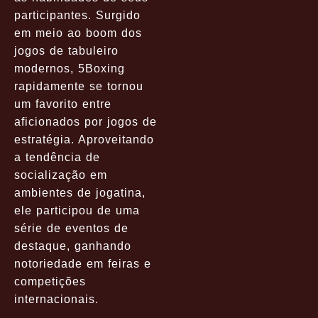
participantes. Surgido
em meio ao boom dos
jogos de tabuleiro
modernos, 5Boxing
rapidamente se tornou
um favorito entre
aficionados por jogos de
estratégia. Aproveitando
a tendência de
socialização em
ambientes de jogatina,
ele participou de uma
série de eventos de
destaque, ganhando
notoriedade em feiras e
competições
internacionais.