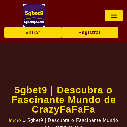
Jogos de cass
Jogos de cartas
Jogo Res
Notícias Ex
Entrar
Registrar
5gbet9 | Descubra o
Fascinante Mundo de
CrazyFaFaFa
Início
»
5gbet9 | Descubra o Fascinante Mundo