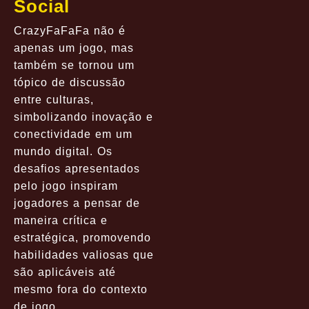
Social
CrazyFaFaFa não é
apenas um jogo, mas
também se tornou um
tópico de discussão
entre culturas,
simbolizando inovação e
conectividade em um
mundo digital. Os
desafios apresentados
pelo jogo inspiram
jogadores a pensar de
maneira crítica e
estratégica, promovendo
habilidades valiosas que
são aplicáveis até
mesmo fora do contexto
de jogo.