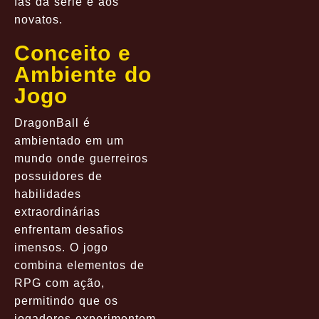
fãs da série e aos
novatos.
Conceito e
Ambiente do
Jogo
DragonBall é
ambientado em um
mundo onde guerreiros
possuidores de
habilidades
extraordinárias
enfrentam desafios
imensos. O jogo
combina elementos de
RPG com ação,
permitindo que os
jogadores experimentem