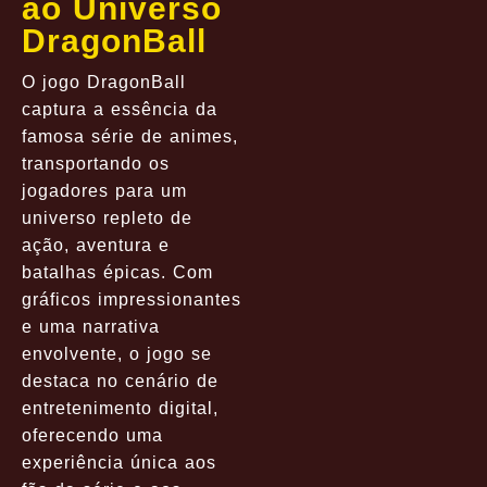
ao Universo
DragonBall
O jogo DragonBall
captura a essência da
famosa série de animes,
transportando os
jogadores para um
universo repleto de
ação, aventura e
batalhas épicas. Com
gráficos impressionantes
e uma narrativa
envolvente, o jogo se
destaca no cenário de
entretenimento digital,
oferecendo uma
experiência única aos