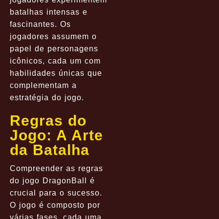
batalhas intensas e
fascinantes. Os
jogadores assumem o
papel de personagens
icônicos, cada um com
habilidades únicas que
complementam a
estratégia do jogo.
Regras do
Jogo: A Arte
da Batalha
Compreender as regras
do jogo DragonBall é
crucial para o sucesso.
O jogo é composto por
várias fases, cada uma