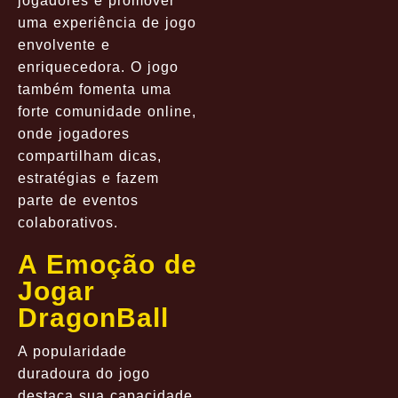
jogadores e promover
uma experiência de jogo
envolvente e
enriquecedora. O jogo
também fomenta uma
forte comunidade online,
onde jogadores
compartilham dicas,
estratégias e fazem
parte de eventos
colaborativos.
A Emoção de
Jogar
DragonBall
A popularidade
duradoura do jogo
destaca sua capacidade