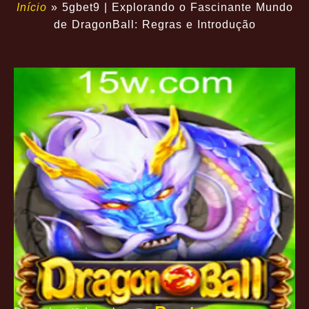
Início
»
5gbet9 | Explorando o Fascinante Mundo
de DragonBall: Regras e Introdução