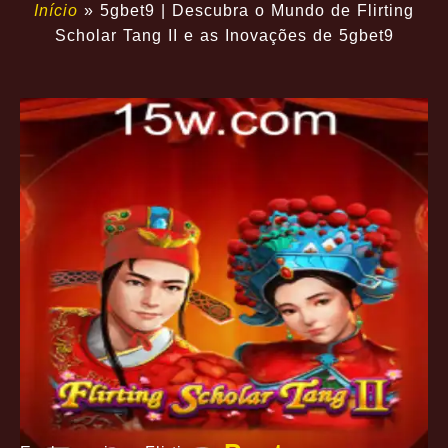
Início
»
5gbet9 | Descubra o Mundo de Flirting
Scholar Tang II e as Inovações de 5gbet9