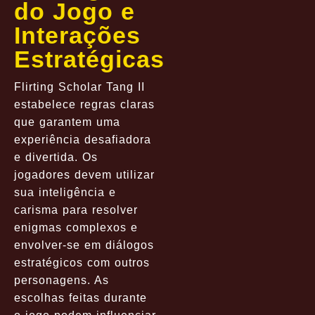
do Jogo e
Interações
Estratégicas
Flirting Scholar Tang II
estabelece regras claras
que garantem uma
experiência desafiadora
e divertida. Os
jogadores devem utilizar
sua inteligência e
carisma para resolver
enigmas complexos e
envolver-se em diálogos
estratégicos com outros
personagens. As
escolhas feitas durante