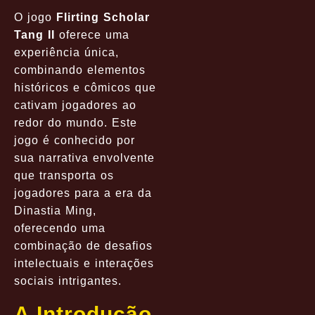
O jogo
Flirting Scholar
Tang II
oferece uma
experiência única,
combinando elementos
históricos e cômicos que
cativam jogadores ao
redor do mundo. Este
jogo é conhecido por
sua narrativa envolvente
que transporta os
jogadores para a era da
Dinastia Ming,
oferecendo uma
combinação de desafios
intelectuais e interações
sociais intrigantes.
A Introdução