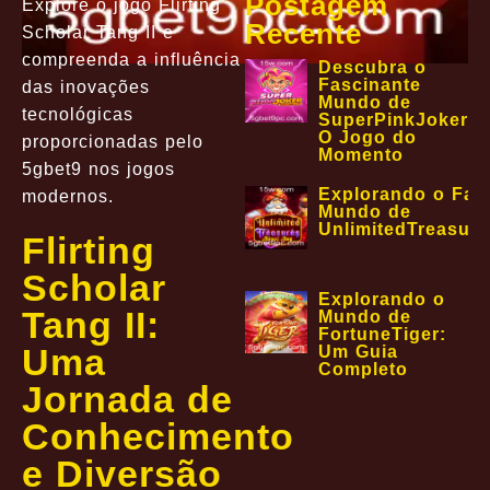
Postagem
Explore o jogo Flirting
Recente
Scholar Tang II e
compreenda a influência
Descubra o
Fascinante
das inovações
Mundo de
tecnológicas
SuperPinkJoker:
O Jogo do
proporcionadas pelo
Momento
5gbet9 nos jogos
Explorando o Fas
modernos.
Mundo de
UnlimitedTreasu
Flirting
Scholar
Explorando o
Tang II:
Mundo de
FortuneTiger:
Uma
Um Guia
Completo
Jornada de
Conhecimento
e Diversão