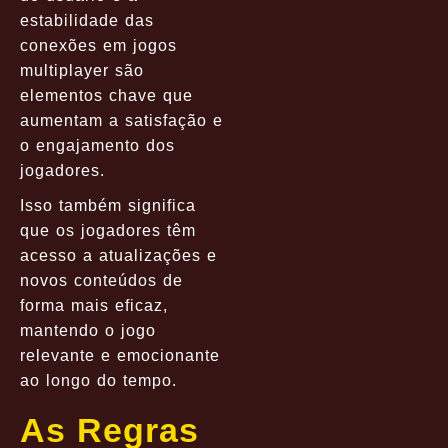
estabilidade das
conexões em jogos
multiplayer são
elementos chave que
aumentam a satisfação e
o engajamento dos
jogadores.
Isso também significa
que os jogadores têm
acesso a atualizações e
novos conteúdos de
forma mais eficaz,
mantendo o jogo
relevante e emocionante
ao longo do tempo.
As Regras