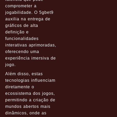
comprometer a
jogabilidade. O 5gbet9
auxilia na entrega de
gráficos de alta
definição e
funcionalidades
interativas aprimoradas,
oferecendo uma
experiência imersiva de
jogo.
Além disso, estas
tecnologias influenciam
diretamente o
ecossistema dos jogos,
permitindo a criação de
mundos abertos mais
dinâmicos, onde as