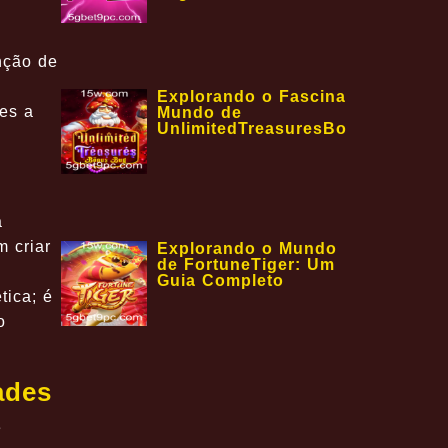
nção de
Explorando o Fascinante
res a
Mundo de
UnlimitedTreasuresBonusBuy
a
 criar
Explorando o Mundo
de FortuneTiger: Um
Guia Completo
tica; é
o
ades
e