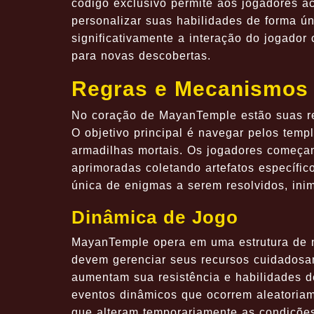
código exclusivo permite aos jogadores ac
personalizar suas habilidades de forma ún
significativamente a interação do jogado
para novas descobertas.
Regras e Mecanismos
No coração de MayanTemple estão suas re
O objetivo principal é navegar pelos tem
armadilhas mortais. Os jogadores começa
aprimoradas coletando artefatos específi
única de enigmas a serem resolvidos, ini
Dinâmica de Jogo
MayanTemple opera em uma estrutura de ní
devem gerenciar seus recursos cuidadosam
aumentam sua resistência e habilidades d
eventos dinâmicos que ocorrem aleatoriam
que alteram temporariamente as condições